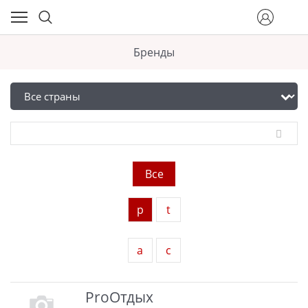
Бренды
Все
p
t
а
с
ProОтдых